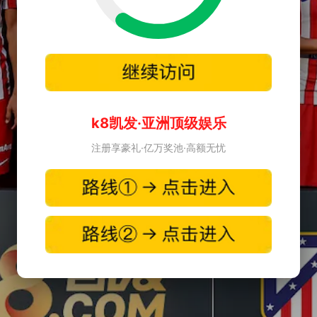
k8凯发·亚洲顶级娱乐
注册享豪礼·亿万奖池·高额无忧